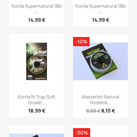
Vorschau
Vorschau


Korda Supernatural 18lb
Korda Supernatural 18lb
-...
-...
14,99 €
14,99 €
-10%
Vorschau
Vorschau


Korda N-Trap Soft
Masterbih Natural
Gravel...
Hooklink...
18,99 €
8,10 €
9,00 €
-30%