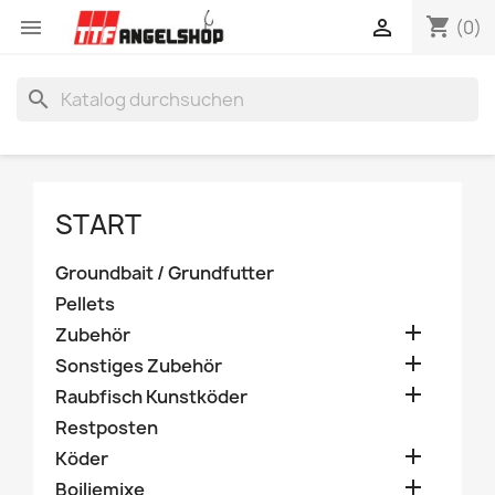
shopping_cart


(0)
search
START
Groundbait / Grundfutter
Pellets

Zubehör

Sonstiges Zubehör

Raubfisch Kunstköder
Restposten

Köder

Boiliemixe