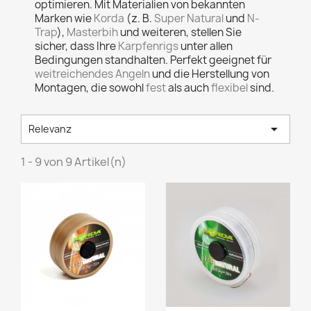
optimieren. Mit Materialien von bekannten
Marken wie
Korda
(z. B.
Super Natural
und
N-
Trap
),
Masterbih
und weiteren, stellen Sie
sicher, dass Ihre
Karpfenrigs
unter allen
Bedingungen standhalten. Perfekt geeignet für
weitreichendes Angeln
und die Herstellung von
Montagen, die sowohl
fest
als auch
flexibel
sind.

Relevanz
1 - 9 von 9 Artikel(n)