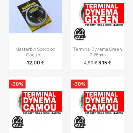
Vorschau
Vorschau


Masterbih Scorpion
Terminal Dynema Green
Coated...
0.26mm
12,00 €
3,15 €
4,50 €
-30%
-30%