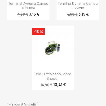
Vorschau
Vorschau


Terminal Dynema Camou
Terminal Dynema Camou
0.26mm
0.22mm
3,15 €
3,15 €
4,50 €
4,50 €
-10%
Vorschau

Rod Hutchinson Sabre
Shock...
13,41 €
14,90 €
1 - 9 von 9 Artikel(n)