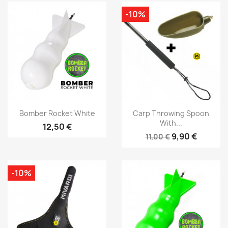
-10%
Vorschau
Vorschau


Bomber Rocket White
Carp Throwing Spoon
With...
12,50 €
9,90 €
11,00 €
-10%