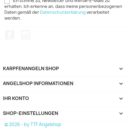
Ich stimme zu, Newsletter und Werbe-E-Mails zu
erhalten. Ich erkenne an, dass meine personenbezogenen
Daten gemäß der
Datenschutzerklärung
verarbeitet
werden.
Facebook
Instagram
KARPFENANGELN SHOP

ANGELSHOP INFORMATIONEN

IHR KONTO

SHOP-EINSTELLUNGEN
keyboard_arrow_down
© 2026 - by TTF Angelshop