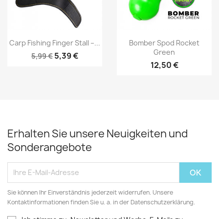
Vorschau
Vorschau


Carp Fishing Finger Stall –...
Bomber Spod Rocket
Green
5,39 €
5,99 €
12,50 €
Erhalten Sie unsere Neuigkeiten und
Sonderangebote
Sie können Ihr Einverständnis jederzeit widerrufen. Unsere
Kontaktinformationen finden Sie u. a. in der Datenschutzerklärung.