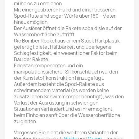
mühelos zu erreichen.
Mit einer geübteren Hand und einer besseren
Spod-Rute sind sogar Würfe über 160+ Meter
hinaus möglich.
Der Auslöser öffnet die Rakete sobald sie auf der
Wasseroberfläche auftrifft.
Die Bomber Rocket aus einem Stück Hartplastik
gefertigt bietet Haltbarkeit und überlegene
Schlagfestigkeit, ein wesentlicher Faktor beim
Bau der Rakete.
Edelstahlkomponenten und ein
manipulationssicherer Silikonschlauch wurden
der Kunststoffkonstruktion hinzugefügt.
Außerdem besteht die Spod-Rakete aus
schwimmendem Material (es werden keine
zusätzlichen Schwimmkörper benötigt), was den
Verlust der Ausrüstung in schwierigen
Situationen verhindert und es ihr ermöglicht,
beim Einholen sanft über die Wasseroberfläche
zu gleiten.
Vergessen Sie nicht die weiteren Varianten der
Bomber Spod Rocket:
White
und
Green
– für jede