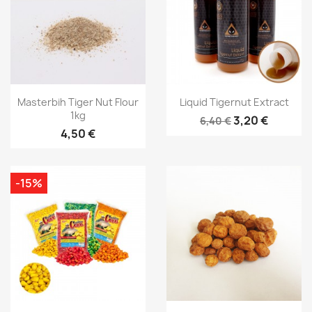
Vorschau
Vorschau


Masterbih Tiger Nut Flour
Liquid Tigernut Extract
1kg
3,20 €
6,40 €
4,50 €
-15%