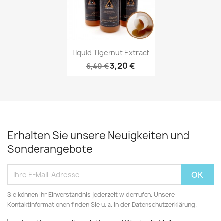
Vorschau

Liquid Tigernut Extract
3,20 €
6,40 €
Erhalten Sie unsere Neuigkeiten und
Sonderangebote
Sie können Ihr Einverständnis jederzeit widerrufen. Unsere
Kontaktinformationen finden Sie u. a. in der Datenschutzerklärung.