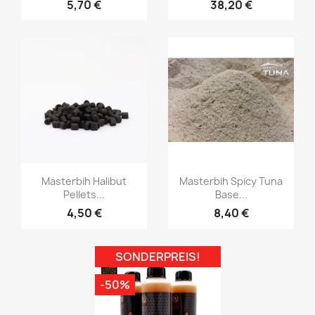
5,70 €
38,20 €
Vorschau
Vorschau


Masterbih Halibut
Masterbih Spicy Tuna
Pellets...
Base...
4,50 €
8,40 €
SONDERPREIS!
-50%