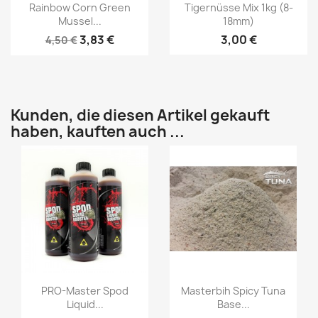
Vorschau
Vorschau


Rainbow Corn Green
Tigernüsse Mix 1kg (8-
Mussel...
18mm)
3,83 €
3,00 €
4,50 €
Kunden, die diesen Artikel gekauft
haben, kauften auch ...
Vorschau
Vorschau


PRO-Master Spod
Masterbih Spicy Tuna
Liquid...
Base...