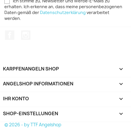
Ich stimme zu, Newsletter und Werbe-E-Mails zu
erhalten. Ich erkenne an, dass meine personenbezogenen
Daten gemäß der
Datenschutzerklärung
verarbeitet
werden.
Facebook
Instagram
KARPFENANGELN SHOP

ANGELSHOP INFORMATIONEN

IHR KONTO

SHOP-EINSTELLUNGEN
keyboard_arrow_down
© 2026 - by TTF Angelshop