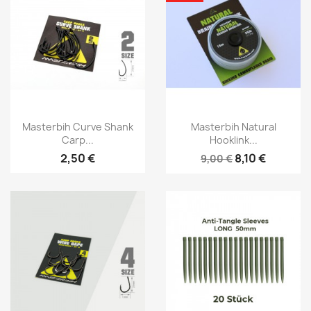
Vorschau
Vorschau


Masterbih Curve Shank
Masterbih Natural
Carp...
Hooklink...
2,50 €
8,10 €
9,00 €